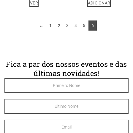
VER
ADICIONAR
←
1
2
3
4
5
6
Fica a par dos nossos eventos e das
últimas novidades!
Footer
Newsletter
Sign Up