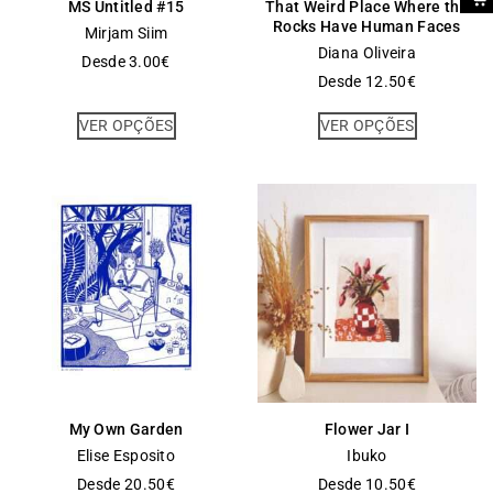
MS Untitled #15
That Weird Place Where the
Rocks Have Human Faces
Mirjam Siim
Diana Oliveira
Desde
3.00
€
Desde
12.50
€
VER OPÇÕES
VER OPÇÕES
My Own Garden
Flower Jar I
Elise Esposito
Ibuko
Desde
20.50
€
Desde
10.50
€