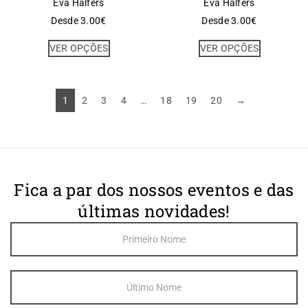
Eva Halfers
Eva Halfers
Desde
3.00
€
Desde
3.00
€
VER OPÇÕES
VER OPÇÕES
1
2
3
4
…
18
19
20
→
Fica a par dos nossos eventos e das
últimas novidades!
Footer
Newsletter
Sign Up